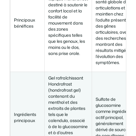
santé globale des
destiné à soutenir le
articulations et leur
confort local et la
maintien chez
facilité de
Principaux
l’adulte présentant
mouvement dans
bénéfices
des gênes
des zones
articulaires, avec
spécifiques telles
des recherches
que les genoux, les
montrant des
mains ou le dos,
résultats mitigés sur
sans prise orale.
l’évolution des
symptômes.
Gel rafraîchissant
Hondrofrost
(hondrofrost gel)
contenant du
Sulfate de
menthol et des
glucosamine
extraits de plantes
comme ingrédient
Ingrédients
tels que le
actif principal,
principaux
calendula, associé
généralement
à de la glucosamine
dérivé de sources
et à d’autres
de coquillages.