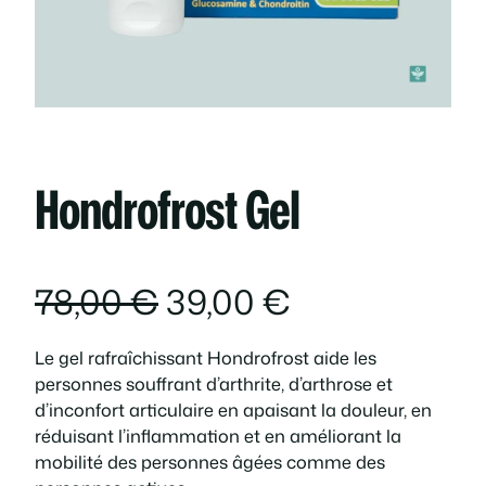
Hondrofrost Gel
L
L
78,00
€
39,00
€
e
e
Le gel rafraîchissant Hondrofrost aide les
personnes souffrant d’arthrite, d’arthrose et
p
p
d’inconfort articulaire en apaisant la douleur, en
réduisant l’inflammation et en améliorant la
r
r
mobilité des personnes âgées comme des