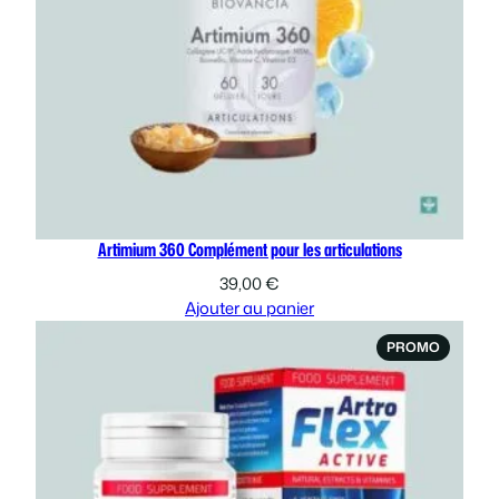
Artimium 360 Complément pour les articulations
39,00
€
Ajouter au panier
PRODUI
PROMO
EN
PROMOT