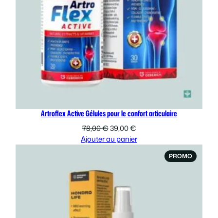
Artroflex Active Gélules pour le confort articulaire
Le
Le
78,00
€
39,00
€
prix
prix
Ajouter au panier
initial
actuel
PRODUI
PROMO
était :
est :
EN
78,00 €.
39,00 €.
PROMOT