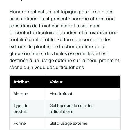
e
t
t
Hondrofrost est un gel topique pour le soin des
H
articulations. Il est présenté comme offrant une
o
a
sensation de fraîcheur, aidant à soulager
n
l’inconfort articulaire quotidien et à favoriser une
d
i
:
mobilité confortable. Sa formule combine des
r
extraits de plantes, de la chondroïtine, de la
o
t
3
glucosamine et des huiles essentielles, et est
f
destinée à un usage externe sur la peau propre et
r
9
sèche au niveau des articulations.
o
s
:
,
t
Attribut
Valeur
G
7
0
Marque
Hondrofrost
e
l
8
0
Type de
Gel topique de soin des
produit
articulations
,
Forme
Gel à usage externe