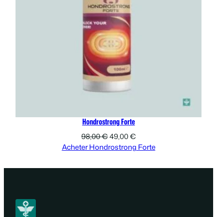
Hondrostrong Forte
Le
Le
98,00
€
49,00
€
prix
prix
Acheter Hondrostrong Forte
initial
actuel
était :
est :
98,00 €.
49,00 €.