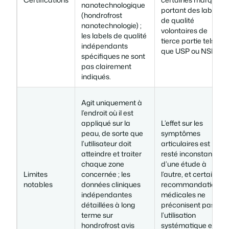
nanotechnologique
portant des labels
(hondrofrost
de qualité
nanotechnologie) ;
volontaires de
les labels de qualité
tierce partie tels
indépendants
que USP ou NSF.
spécifiques ne sont
pas clairement
indiqués.
Agit uniquement à
l’endroit où il est
appliqué sur la
L’effet sur les
peau, de sorte que
symptômes
l’utilisateur doit
articulaires est
atteindre et traiter
resté inconstant
chaque zone
d’une étude à
Limites
concernée ; les
l’autre, et certaines
notables
données cliniques
recommandations
indépendantes
médicales ne
détaillées à long
préconisent pas
terme sur
l’utilisation
hondrofrost avis
systématique en