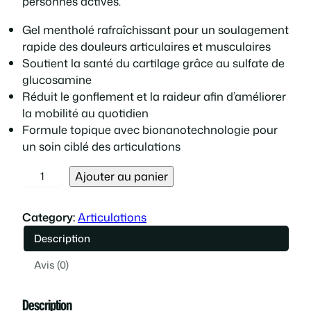
personnes actives.
i
i
Gel mentholé rafraîchissant pour un soulagement
x
x
rapide des douleurs articulaires et musculaires
Soutient la santé du cartilage grâce au sulfate de
i
a
glucosamine
Réduit le gonflement et la raideur afin d’améliorer
n
c
la mobilité au quotidien
Formule topique avec bionanotechnologie pour
i
t
un soin ciblé des articulations
t
u
q
Ajouter au panier
u
i
e
a
Category:
Articulations
n
a
l
Description
t
i
l
e
Avis (0)
t
é
é
s
Description
d