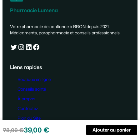
Pharmacie Lumena
Votre pharmacie de confiance à BRON depuis 2021.
Médicaments, parapharmacie et conseils professionnels.
Twitter
Instagram
LinkedIn
Facebook
Liens rapides
Boutique en ligne
Conseils santé
À propos
Contactez
Plan du Site
39,00
€
78,00
€
Informations légales
Ajouter au panier
Le
Le
prix
prix