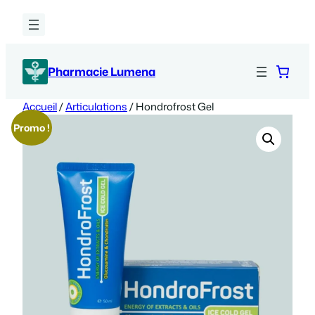
Aller
au
contenu
Pharmacie Lumena
Accueil
/
Articulations
/ Hondrofrost Gel
Promo !