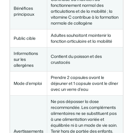
o
fonctionnement normal des
n
Bénéfices
articulations et de la mobilité ; la
principaux
f
vitamine C contribue à la formation
o
normale de collagène
r
Adultes souhaitant maintenir la
t
Public cible
fonction articulaire et la mobilité
a
r
Informations
Contient du poisson et des
t
sur les
crustacés
i
allergènes
c
Prendre 2 capsules avant le
u
Mode d’emploi
déjeuner et 1 capsule avant le dîner
l
avec un verre d’eau
a
i
Ne pas dépasser la dose
r
recommandée. Les compléments
alimentaires ne se substituent pas
e
à une alimentation variée et
équilibrée ni à un mode de vie sain.
Avertissements
Tenir hors de portée des enfants.