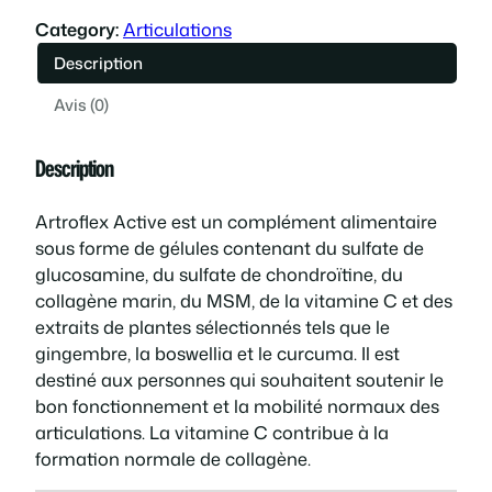
a
a
l
Category:
Articulations
n
Description
t
l
e
i
Avis (0)
t
é
s
é
Description
d
t
t
e
Artroflex Active est un complément alimentaire
A
a
sous forme de gélules contenant du sulfate de
r
glucosamine, du sulfate de chondroïtine, du
t
i
:
collagène marin, du MSM, de la vitamine C et des
r
extraits de plantes sélectionnés tels que le
o
t
3
gingembre, la boswellia et le curcuma. Il est
f
destiné aux personnes qui souhaitent soutenir le
l
9
bon fonctionnement et la mobilité normaux des
e
articulations. La vitamine C contribue à la
x
:
,
formation normale de collagène.
A
c