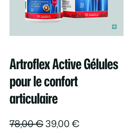
Artroflex Active Gélules
pour le confort
articulaire
L
L
78,00
€
39,00
€