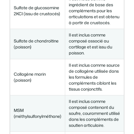
ingrédient de base des
Sulfate de glucosamine
compléments pour les
2KCl (issu de crustacés)
articulations et est obtenu
à partir de crustacés.
Il est inclus comme
Sulfate de chondroïtine
composé associé au
(poisson)
cartilage et est issu du
poisson.
Il est inclus comme source
de collagène utilisée dans
Collagène marin
les formules de
(poisson)
compléments ciblant les
tissus conjonctifs.
Il est inclus comme
composé contenant du
MSM
soufre, couramment utilisé
(méthylsulfonylméthane)
dans les compléments de
soutien articulaire.