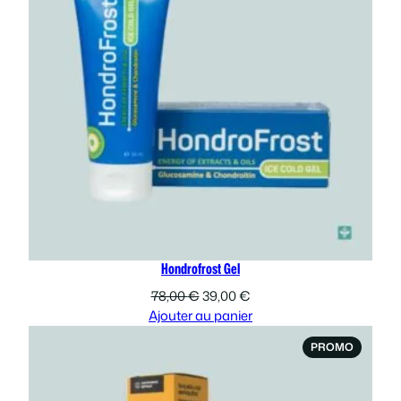
Hondrofrost Gel
Le
Le
78,00
€
39,00
€
prix
prix
Ajouter au panier
initial
actuel
PRODUI
PROMO
était :
est :
EN
78,00 €.
39,00 €.
PROMOT