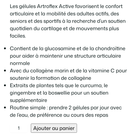
e
e
Les gélules Artroflex Active favorisent le confort
articulaire et la mobilité des adultes actifs, des
p
p
seniors et des sportifs à la recherche d’un soutien
quotidien du cartilage et de mouvements plus
r
r
faciles.
i
i
Contient de la glucosamine et de la chondroïtine
pour aider à maintenir une structure articulaire
x
x
normale
Avec du collagène marin et de la vitamine C pour
i
a
soutenir la formation de collagène
Extraits de plantes tels que le curcuma, le
n
c
gingembre et la boswellie pour un soutien
supplémentaire
i
t
Routine simple : prendre 2 gélules par jour avec
de l’eau, de préférence au cours des repas
t
u
q
Ajouter au panier
i
e
u