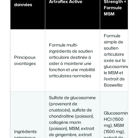
Artroflex Active
Strength +
données
Formule
MSM
Formule
simple de
Formule multi-
soutien
ingrédients de soutien
articulaire
Principaux
articulaire destinée à
axée sur la
avantages
aider à maintenir une
glucosamine,
fonction et une mobilité
le MSM et
articulaires normales
l’extrait de
Boswellia
Sulfate de glucosamine
(provenant de
crustacés), sulfate de
Glucosamine
chondroïtine (poisson),
HCl (1500
collagène marin
mg), MSM
(poisson), MSM, extrait
Ingrédients
(1500 mg),
de gingembre, extrait
principaux
extrait de