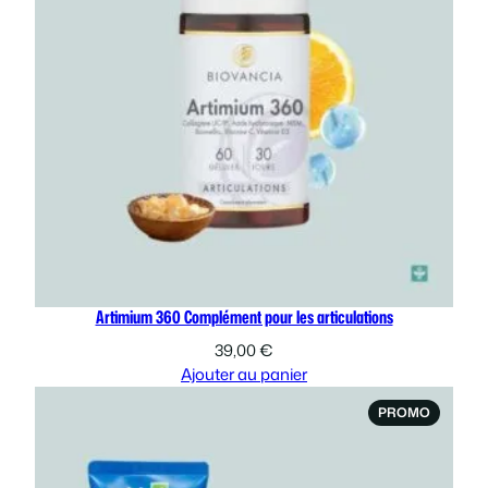
Artimium 360 Complément pour les articulations
39,00
€
Ajouter au panier
PRODUI
PROMO
EN
PROMOT