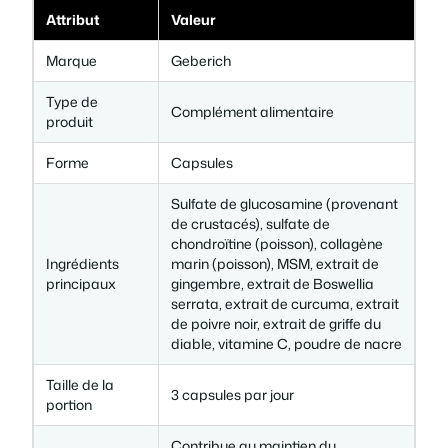
7
0
t
Attribut
Valeur
i
8
0
Marque
Geberich
v
e
,
Type de
Complément alimentaire
G
produit
é
0
€
l
Forme
Capsules
u
0
.
Sulfate de glucosamine (provenant
l
de crustacés), sulfate de
e
chondroïtine (poisson), collagène
s
Ingrédients
marin (poisson), MSM, extrait de
€
p
principaux
gingembre, extrait de Boswellia
serrata, extrait de curcuma, extrait
o
de poivre noir, extrait de griffe du
.
u
diable, vitamine C, poudre de nacre
r
l
Taille de la
3 capsules par jour
e
portion
c
Contribue au maintien du