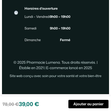
Horaires d’ouverture
Lundi – Vendredi
9h00 – 19h00
Samedi
9h00 – 19h00
Dimanche
Fermé
© 2025 Pharmacie Lumena. Tous droits réservés. |
Établie en 2021 | E-commerce lancé en 2025
Site web conçu avec soin pour votre santé et votre bien-être
39,00
€
78,00
€
Ajouter au panier
Le
Le