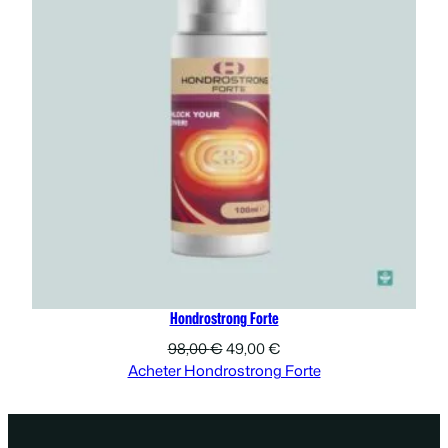
Hondrostrong Forte
Le
Le
98,00
€
49,00
€
prix
prix
Acheter Hondrostrong Forte
initial
actuel
était :
est :
98,00 €.
49,00 €.