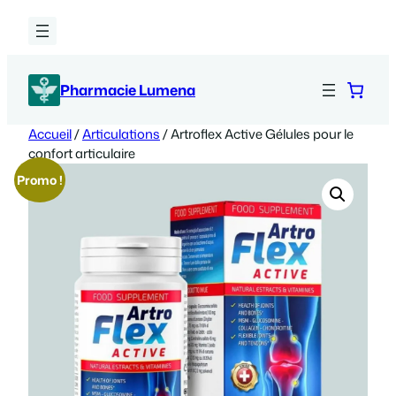
Aller
au
contenu
Pharmacie Lumena
Accueil
/
Articulations
/ Artroflex Active Gélules pour le
confort articulaire
Promo !