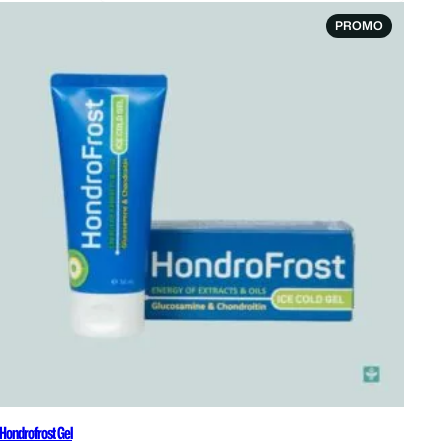
IT
PRODUIT
PROMO
EN
TION
PROMOTI
Hondrofrost Gel