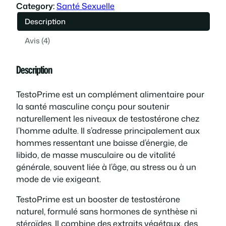
Category:
Santé Sexuelle
t
u
Description
i
e
Avis (4)
a
l
Description
l
e
TestoPrime est un complément alimentaire pour
é
s
la santé masculine conçu pour soutenir
naturellement les niveaux de testostérone chez
t
t
l’homme adulte. Il s’adresse principalement aux
hommes ressentant une baisse d’énergie, de
a
libido, de masse musculaire ou de vitalité
générale, souvent liée à l’âge, au stress ou à un
i
:
mode de vie exigeant.
t
5
TestoPrime est un booster de testostérone
naturel, formulé sans hormones de synthèse ni
0
stéroïdes. Il combine des extraits végétaux, des