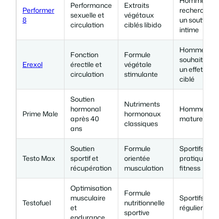
Hommes
Performance
Extraits
Performer
recherchant
sexuelle et
végétaux
8
un soutien
circulation
ciblés libido
intime
Hommes
Fonction
Formule
souhaitant
Erexol
érectile et
végétale
un effet
circulation
stimulante
ciblé
Soutien
Nutriments
hormonal
Hommes
Prime Male
hormonaux
après 40
matures
classiques
ans
Soutien
Formule
Sportifs et
Testo Max
sportif et
orientée
pratiquants
récupération
musculation
fitness
Optimisation
Formule
musculaire
Sportifs
Testofuel
nutritionnelle
et
réguliers
sportive
endurance