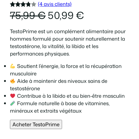
(4 avis clients)
L
L
75,99
€
50,99
€
Noté
4
3.75
e
e
sur 5
TestoPrime est un complément alimentaire pour
basé
hommes formulé pour soutenir naturellement la
p
p
sur
testostérone, la vitalité, la libido et les
notation
performances physiques.
r
r
s client
Soutient l’énergie, la force et la récupération
i
i
musculaire
Aide à maintenir des niveaux sains de
x
x
testostérone
Contribue à la libido et au bien-être masculin
i
a
Formule naturelle à base de vitamines,
minéraux et extraits végétaux
n
c
Acheter TestoPrime
i
t