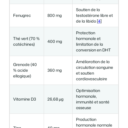
Soutien de la
Fenugrec
800 mg
testostérone libre et
de la libido [
4
]
Protection
Thé vert (70 %
hormonale et
400 mg
catéchines)
limitation de la
conversion en DHT
Amélioration de la
Grenade (40
circulation sanguine
% acide
360 mg
et soutien
ellagique)
cardiovasculaire
Optimisation
hormonale,
Vitamine D3
26,68 µg
immunité et santé
osseuse
Production
hormonale normale
Zinc
40 mg