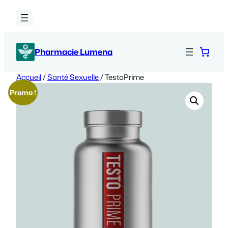
Aller
au
contenu
Pharmacie Lumena
Accueil
/
Santé Sexuelle
/ TestoPrime
Promo !