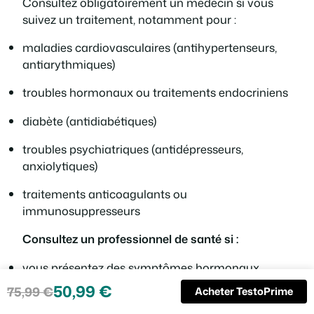
Consultez obligatoirement un médecin si vous
suivez un traitement, notamment pour :
maladies cardiovasculaires (antihypertenseurs,
antiarythmiques)
troubles hormonaux ou traitements endocriniens
diabète (antidiabétiques)
troubles psychiatriques (antidépresseurs,
anxiolytiques)
traitements anticoagulants ou
immunosuppresseurs
Consultez un professionnel de santé si :
vous présentez des symptômes hormonaux
persistants (fatigue extrême, baisse marquée de
50,99
€
75,99
€
Acheter TestoPrime
Le
Le
libido, perte musculaire inhabituelle)
prix
prix