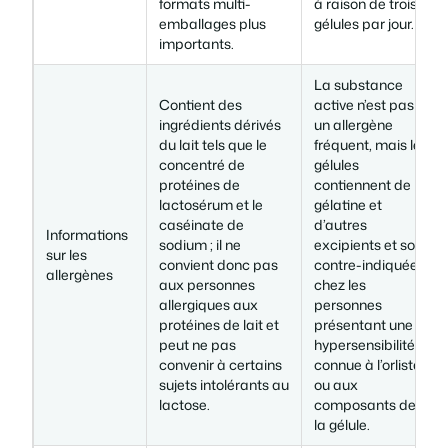
formats multi-
à raison de trois
emballages plus
gélules par jour.
importants.
La substance
Contient des
active n’est pas
ingrédients dérivés
un allergène
du lait tels que le
fréquent, mais les
concentré de
gélules
protéines de
contiennent de la
lactosérum et le
gélatine et
caséinate de
d’autres
Informations
sodium ; il ne
excipients et sont
sur les
convient donc pas
contre-indiquées
allergènes
aux personnes
chez les
allergiques aux
personnes
protéines de lait et
présentant une
peut ne pas
hypersensibilité
convenir à certains
connue à l’orlistat
sujets intolérants au
ou aux
lactose.
composants de
la gélule.