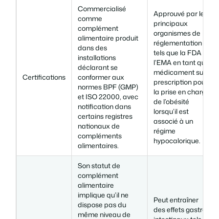
Commercialisé
Approuvé par les
comme
principaux
complément
organismes de
alimentaire produit
réglementation
dans des
tels que la FDA et
installations
l’EMA en tant que
déclarant se
médicament sur
Certifications
conformer aux
prescription pour
normes BPF (GMP)
la prise en charge
et ISO 22000, avec
de l’obésité
notification dans
lorsqu’il est
certains registres
associé à un
nationaux de
régime
compléments
hypocalorique.
alimentaires.
Son statut de
complément
alimentaire
implique qu’il ne
Peut entraîner
dispose pas du
des effets gastro-
même niveau de