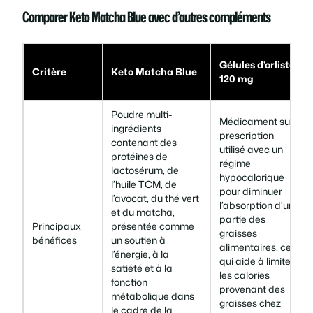
Comparer Keto Matcha Blue avec d’autres compléments
Gélules d’orlistat
Critère
Keto Matcha Blue
120 mg
Poudre multi-
Médicament sur
ingrédients
prescription
contenant des
utilisé avec un
protéines de
régime
lactosérum, de
hypocalorique
l’huile TCM, de
pour diminuer
l’avocat, du thé vert
l’absorption d’une
et du matcha,
partie des
Principaux
présentée comme
graisses
bénéfices
un soutien à
alimentaires, ce
l’énergie, à la
qui aide à limiter
satiété et à la
les calories
fonction
provenant des
métabolique dans
graisses chez
le cadre de la