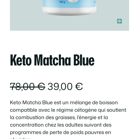
Keto Matcha Blue
L
L
78,00
€
39,00
€
e
e
Keto Matcha Blue est un mélange de boisson
compatible avec le régime cétogène qui soutient
p
p
la combustion des graisses, l’énergie et la
concentration chez les adultes suivant des
r
r
programmes de perte de poids pauvres en