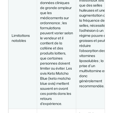
intestinaux tels
données cliniques
que des selles
de grande ampleur
huileuses et une
que les
augmentation de
médicaments sur
la fréquence des
ordonnance ; les
selles, nécessite
formulations
l’adhésion à un
peuvent varier selon
Limitations
régime pauvre en
le vendeur et il
notables
graisses et peut
contient de la
réduire
caféine et des
l’absorption des
produits laitiers,
vitamines
que certaines
liposolubles ; la
personnes doivent
prise d’un
limiter ou éviter. Les
multivitamine est
avis Keto Matcha
donc
Blue (keto matcha
généralement
blue avis) mettent
recommandée.
souvent en avant
ces points dans les
retours
d’expérience.