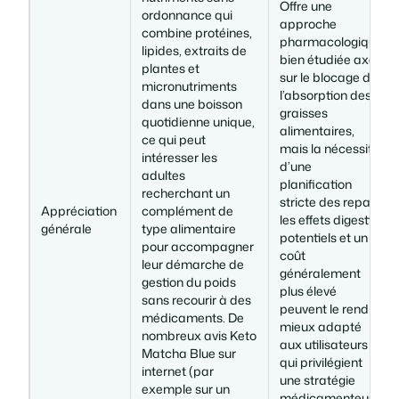
Offre une
ordonnance qui
approche
combine protéines,
pharmacologique
lipides, extraits de
bien étudiée axée
plantes et
sur le blocage de
micronutriments
l’absorption des
dans une boisson
graisses
quotidienne unique,
alimentaires,
ce qui peut
mais la nécessité
intéresser les
d’une
adultes
planification
recherchant un
stricte des repas,
Appréciation
complément de
les effets digestifs
générale
type alimentaire
potentiels et un
pour accompagner
coût
leur démarche de
généralement
gestion du poids
plus élevé
sans recourir à des
peuvent le rendre
médicaments. De
mieux adapté
nombreux avis Keto
aux utilisateurs
Matcha Blue sur
qui privilégient
internet (par
une stratégie
exemple sur un
médicamenteuse