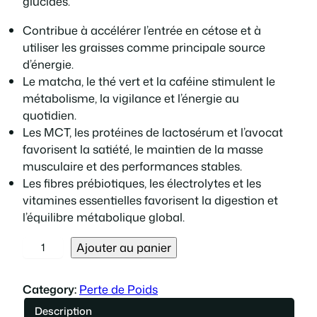
glucides.
i
i
Contribue à accélérer l’entrée en cétose et à
x
x
utiliser les graisses comme principale source
d’énergie.
i
a
Le matcha, le thé vert et la caféine stimulent le
métabolisme, la vigilance et l’énergie au
n
c
quotidien.
Les MCT, les protéines de lactosérum et l’avocat
i
t
favorisent la satiété, le maintien de la masse
musculaire et des performances stables.
t
u
Les fibres prébiotiques, les électrolytes et les
vitamines essentielles favorisent la digestion et
i
e
l’équilibre métabolique global.
a
l
q
Ajouter au panier
u
l
e
a
Category:
Perte de Poids
n
é
s
Description
t