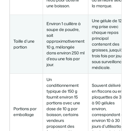
une boisson.
la marque.
Une gélule de 120
Environ 1 cuillère à
mg prise avec
soupe de poudre,
chaque repas
soit
principal
Taille d’une
approximativement
contenant des
portion
10 g, mélangée
graisses, jusqu’à
dans environ 250 ml
trois fois par jour
d’eau une fois par
sous surveillance
jour.
médicale.
Un
conditionnement
Souvent délivré
typique de 150 g
en flacons ou en
fournit environ 15
plaquettes de 30
portions avec une
à 90 gélules
Portions par
dose de 10 g par
environ,
emballage
boisson, certains
correspondant à
vendeurs
environ 10 à 30
proposant des
jours d’utilisation