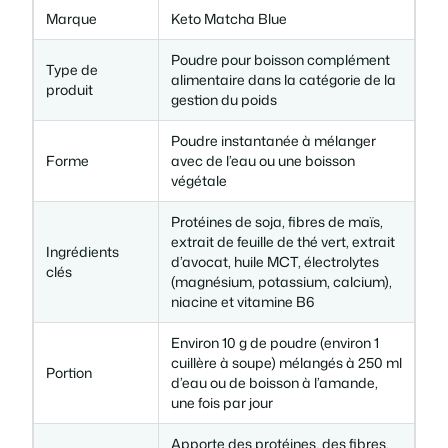
e
0
€
Marque
Keto Matcha Blue
0
.
Poudre pour boisson complément
Type de
alimentaire dans la catégorie de la
produit
gestion du poids
Poudre instantanée à mélanger
€
Forme
avec de l’eau ou une boisson
végétale
.
Protéines de soja, fibres de maïs,
extrait de feuille de thé vert, extrait
Ingrédients
d’avocat, huile MCT, électrolytes
clés
(magnésium, potassium, calcium),
niacine et vitamine B6
Environ 10 g de poudre (environ 1
cuillère à soupe) mélangés à 250 ml
Portion
d’eau ou de boisson à l’amande,
une fois par jour
Apporte des protéines, des fibres,