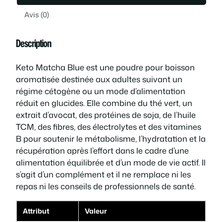
i
t
t
Avis (0)
t
é
a
Description
d
e
i
:
Keto Matcha Blue est une poudre pour boisson
K
aromatisée destinée aux adultes suivant un
e
t
3
régime cétogène ou un mode d’alimentation
t
réduit en glucides. Elle combine du thé vert, un
o
9
extrait d’avocat, des protéines de soja, de l’huile
M
TCM, des fibres, des électrolytes et des vitamines
a
:
,
B pour soutenir le métabolisme, l’hydratation et la
t
récupération après l’effort dans le cadre d’une
c
7
0
alimentation équilibrée et d’un mode de vie actif. Il
h
s’agit d’un complément et il ne remplace ni les
a
8
0
repas ni les conseils de professionnels de santé.
B
l
,
u
Attribut
Valeur