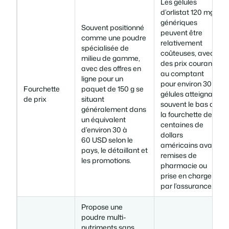
Les gélules
d’orlistat 120 mg
génériques
Souvent positionné
peuvent être
comme une poudre
relativement
spécialisée de
coûteuses, avec
milieu de gamme,
des prix courants
avec des offres en
au comptant
ligne pour un
pour environ 30
Fourchette
paquet de 150 g se
gélules atteignant
de prix
situant
souvent le bas de
généralement dans
la fourchette des
un équivalent
centaines de
d’environ 30 à
dollars
60 USD selon le
américains avant
pays, le détaillant et
remises de
les promotions.
pharmacie ou
prise en charge
par l’assurance.
Propose une
poudre multi-
nutriments sans