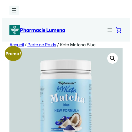
Aller
au
contenu
Pharmacie Lumena
Accueil
/
Perte de Poids
/ Keto Matcha Blue
Promo !