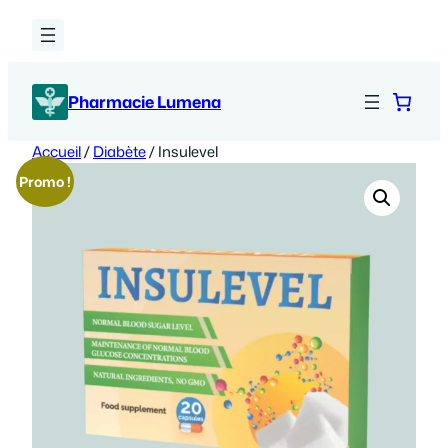
Aller
au
contenu
Pharmacie Lumena
Accueil
/
Diabète
/ Insulevel
Promo !