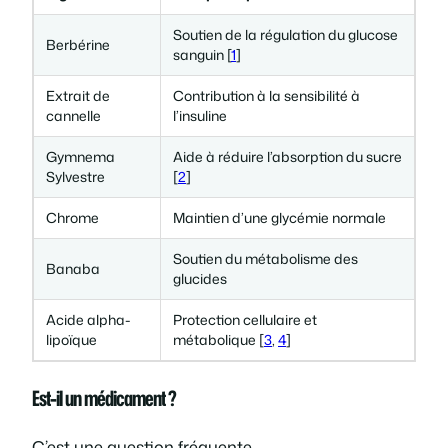
Soutien de la régulation du glucose
Berbérine
sanguin [
1
]
Extrait de
Contribution à la sensibilité à
cannelle
l’insuline
Gymnema
Aide à réduire l’absorption du sucre
Sylvestre
[
2
]
Chrome
Maintien d’une glycémie normale
Soutien du métabolisme des
Banaba
glucides
Acide alpha-
Protection cellulaire et
lipoïque
métabolique [
3
,
4
]
Est-il un médicament ?
C’est une question fréquente.