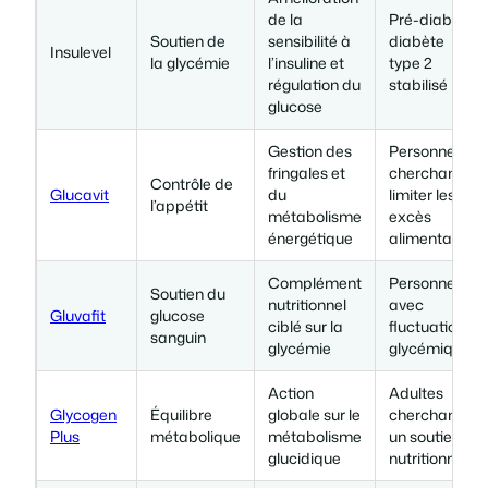
de la
Pré-diabète,
Soutien de
sensibilité à
diabète
Insulevel
la glycémie
l’insuline et
type 2
régulation du
stabilisé
glucose
Gestion des
Personnes
fringales et
cherchant à
Contrôle de
Glucavit
du
limiter les
l’appétit
métabolisme
excès
énergétique
alimentaires
Complément
Personnes
Soutien du
nutritionnel
avec
Gluvafit
glucose
ciblé sur la
fluctuations
sanguin
glycémie
glycémiques
Action
Adultes
Glycogen
Équilibre
globale sur le
cherchant
Plus
métabolique
métabolisme
un soutien
glucidique
nutritionnel