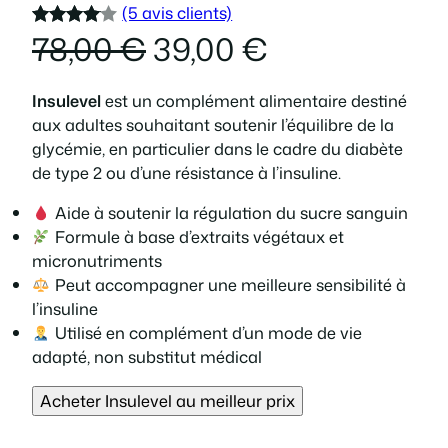
(5 avis clients)
L
L
78,00
€
39,00
€
Noté
5
4.00
sur 5
e
e
basé
Insulevel
est un complément alimentaire destiné
sur
aux adultes souhaitant soutenir l’équilibre de la
p
p
notations
glycémie, en particulier dans le cadre du diabète
client
de type 2 ou d’une résistance à l’insuline.
r
r
Aide à soutenir la régulation du sucre sanguin
i
i
Formule à base d’extraits végétaux et
micronutriments
x
x
Peut accompagner une meilleure sensibilité à
l’insuline
i
a
Utilisé en complément d’un mode de vie
adapté, non substitut médical
n
c
Acheter Insulevel au meilleur prix
i
t