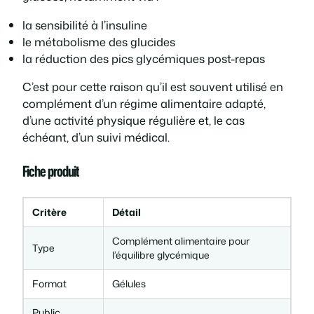
:
,
la sensibilité à l’insuline
le métabolisme des glucides
7
0
la réduction des pics glycémiques post-repas
C’est pour cette raison qu’il est souvent utilisé en
8
0
complément d’un régime alimentaire adapté,
d’une activité physique régulière et, le cas
,
échéant, d’un suivi médical.
0
€
Fiche produit
0
.
Critère
Détail
Complément alimentaire pour
Type
€
l’équilibre glycémique
Format
Gélules
.
Public