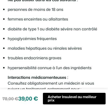
personnes de moins de 18 ans
femmes enceintes ou allaitantes
diabète de type 1 ou diabète sévère non contrôlé
hypoglycémies fréquentes
maladies hépatiques ou rénales sévères
troubles endocriniens graves
hypersensibilité connue à l’un des ingrédients
Interactions médicamenteuses :
Consultez obligatoirement un médecin si vous
suivez un traitement, notamment pour :
Acheter Insulevel au meilleur
39,00
€
78,00
€
diabète (insuline, antidiabétiques oraux)
Le
Le
prix
prix
prix