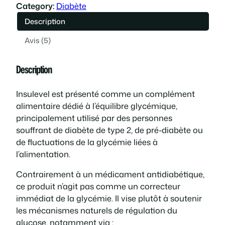
Category:
Diabète
t
u
Description
i
e
Avis (5)
a
l
Description
l
e
Insulevel est présenté comme un complément
é
s
alimentaire dédié à l’équilibre glycémique,
principalement utilisé par des personnes
t
t
souffrant de diabète de type 2, de pré-diabète ou
de fluctuations de la glycémie liées à
a
l’alimentation.
i
:
Contrairement à un médicament antidiabétique,
ce produit n’agit pas comme un correcteur
t
3
immédiat de la glycémie. Il vise plutôt à soutenir
les mécanismes naturels de régulation du
9
glucose, notamment via :