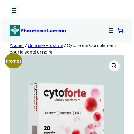
Aller
au
contenu
Pharmacie Lumena
Accueil
/
Urinaire/Prostate
/ Cyto Forte Complément
pour la santé urinaire
Promo !