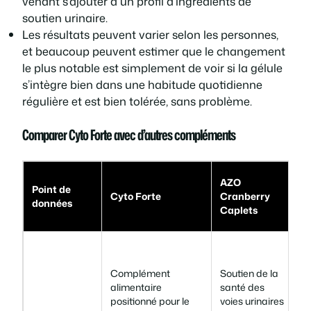
venant s’ajouter à un profil d’ingrédients de
soutien urinaire.
Les résultats peuvent varier selon les personnes,
et beaucoup peuvent estimer que le changement
le plus notable est simplement de voir si la gélule
s’intègre bien dans une habitude quotidienne
régulière et est bien tolérée, sans problème.
Comparer Cyto Forte avec d’autres compléments
AZO
Point de
Cyto Forte
Cranberry
données
R
Caplets
P
v
Complément
Soutien de la
d
alimentaire
santé des
p
positionné pour le
voies urinaires