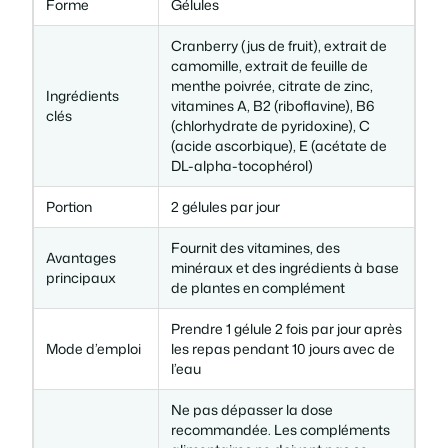
8
0
Forme
Gélules
m
e
,
Cranberry (jus de fruit), extrait de
n
camomille, extrait de feuille de
t
0
€
menthe poivrée, citrate de zinc,
Ingrédients
p
vitamines A, B2 (riboflavine), B6
clés
(chlorhydrate de pyridoxine), C
o
0
.
(acide ascorbique), E (acétate de
u
DL-alpha-tocophérol)
r
l
Portion
2 gélules par jour
€
a
s
Fournit des vitamines, des
Avantages
minéraux et des ingrédients à base
.
a
principaux
de plantes en complément
n
t
Prendre 1 gélule 2 fois par jour après
é
Mode d’emploi
les repas pendant 10 jours avec de
u
l’eau
r
Ne pas dépasser la dose
i
recommandée. Les compléments
n