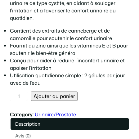
p
p
urinaire de type cystite, en aidant à soulager
l’irritation et à favoriser le confort urinaire au
r
r
quotidien.
i
i
Contient des extraits de canneberge et de
camomille pour soutenir le confort urinaire
x
x
Fournit du zinc ainsi que les vitamines E et B pour
soutenir le bien-être général
i
a
Conçu pour aider à réduire l’inconfort urinaire et
apaiser l’irritation
n
c
Utilisation quotidienne simple : 2 gélules par jour
avec de l’eau
i
t
q
Ajouter au panier
t
u
u
a
i
e
Category:
Urinaire/Prostate
n
Description
t
a
l
i
Avis (0)