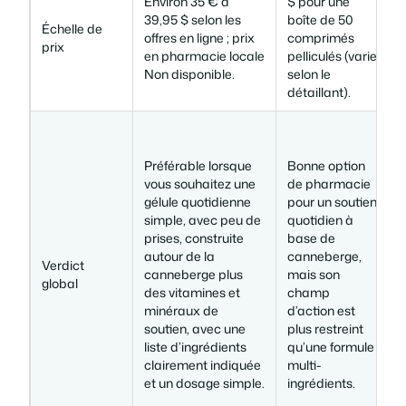
Environ 35 € à
$ pour une
1
39,95 $ selon les
boîte de 50
Échelle de
b
offres en ligne ; prix
comprimés
prix
en pharmacie locale
pelliculés (varie
(
Non disponible.
selon le
d
détaillant).
Préférable lorsque
Bonne option
u
vous souhaitez une
de pharmacie
gélule quotidienne
pour un soutien
simple, avec peu de
quotidien à
prises, construite
base de
autour de la
canneberge,
m
Verdict
canneberge plus
mais son
s
global
des vitamines et
champ
minéraux de
d’action est
n
soutien, avec une
plus restreint
liste d’ingrédients
qu’une formule
q
clairement indiquée
multi-
s
et un dosage simple.
ingrédients.
e
p