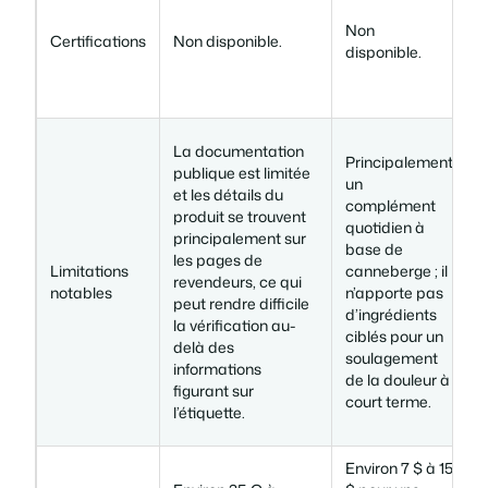
D
Non
Certifications
Non disponible.
disponible.
e
(
U
La documentation
Principalement
c
publique est limitée
un
c
et les détails du
complément
l
produit se trouvent
quotidien à
principalement sur
base de
i
les pages de
Limitations
canneberge ; il
p
revendeurs, ce qui
notables
n’apporte pas
i
peut rendre difficile
d’ingrédients
la vérification au-
ciblés pour un
l
delà des
soulagement
c
informations
de la douleur à
figurant sur
court terme.
d
l’étiquette.
i
Environ 7 $ à 15
E