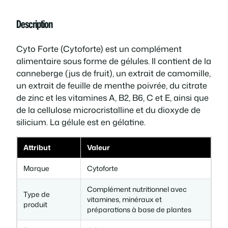
t
l
e
é
Description
d
é
s
e
Cyto Forte (Cytoforte) est un complément
C
t
t
alimentaire sous forme de gélules. Il contient de la
y
canneberge (jus de fruit), un extrait de camomille,
t
a
un extrait de feuille de menthe poivrée, du citrate
o
de zinc et les vitamines A, B2, B6, C et E, ainsi que
F
i
:
de la cellulose microcristalline et du dioxyde de
o
silicium. La gélule est en gélatine.
r
t
4
t
e
Attribut
Valeur
9
C
Marque
Cytoforte
o
:
,
m
Complément nutritionnel avec
Type de
p
9
0
vitamines, minéraux et
produit
l
préparations à base de plantes
é