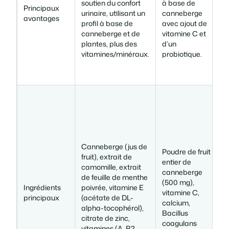
soutien du confort
à base de
d
Principaux
urinaire, utilisant un
canneberge
e
avantages
profil à base de
avec ajout de
b
canneberge et de
vitamine C et
u
plantes, plus des
d’un
vitamines/minéraux.
probiotique.
i
a
I
Canneberge (jus de
Poudre de fruit
a
fruit), extrait de
entier de
d
camomille, extrait
canneberge
de feuille de menthe
(500 mg),
1
Ingrédients
poivrée, vitamine E
vitamine C,
s
principaux
(acétate de DL-
calcium,
s
alpha-tocophérol),
Bacillus
m
citrate de zinc,
coagulans
i
vitamines (A, B2,