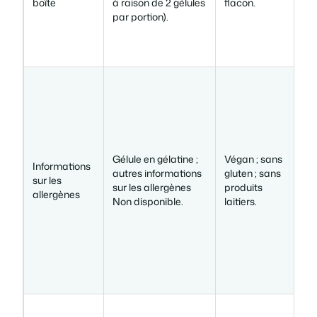
boîte
à raison de 2 gélules
flacon.
t
par portion).
c
C
s
(
d
Gélule en gélatine ;
Végan ; sans
Informations
a
autres informations
gluten ; sans
sur les
sur les allergènes
produits
allergènes
s
Non disponible.
laitiers.
;
i
s
a
d
É