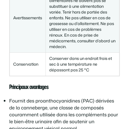
alimentaires ne doivent pas se
a
substituer à une alimentation
i
variée. Tenir hors de portée des
Avertissements
enfants. Ne pas utiliser en cas de
r
grossesse ou d’allaitement. Ne pas
e
utiliser en cas de problèmes
rénaux. En cas de prise de
médicaments, consulter d’abord un
médecin.
Conserver dans un endroit frais et
Conservation
sec à une température ne
dépassant pas 25 °C
Principaux avantages
Fournit des proanthocyanidines (PAC) dérivées
de la canneberge, une classe de composés
couramment utilisée dans les compléments pour
le bien-être urinaire afin de soutenir un
environnement vésical normal.