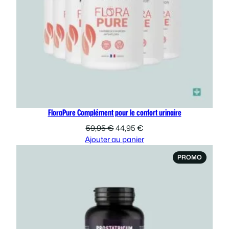
FloraPure Complément pour le confort urinaire
Le
Le
59,95
€
44,95
€
prix
prix
Ajouter au panier
initial
actuel
PRODUI
PROMO
était :
est :
EN
59,95 €.
44,95 €.
PROMOT