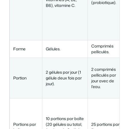
(probiotique).
i
B6), vitamine C.
i
Comprimés
Forme
Gélules.
pelliculés.
2 comprimés
a
2 gélules par jour (1
pelliculés par
3
Portion
gélule deux fois par
jour avec de
(
jour).
l’eau.
e
a
d
10 portions par boîte
s
Portions par
(20 gélules au total,
25 portions par
p